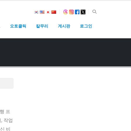
고
오토클릭
칼무리
게시판
로그인
실행 프
, 작업
신 비