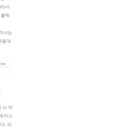
너 :
를 클릭
트클리너는
 마음대
RE...
리
 시 자
 레지스
다. 삭