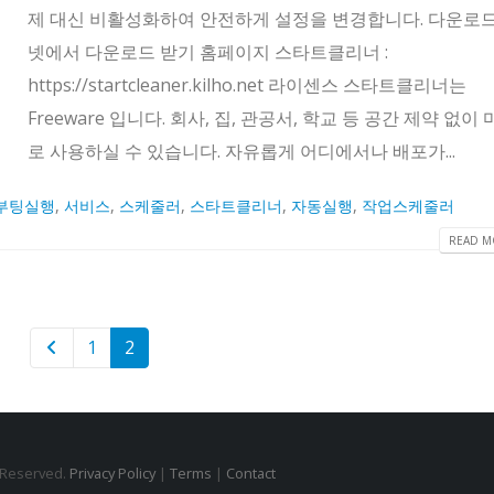
제 대신 비활성화하여 안전하게 설정을 변경합니다. 다운로
넷에서 다운로드 받기 홈페이지 스타트클리너 :
https://startcleaner.kilho.net 라이센스 스타트클리너는
Freeware 입니다. 회사, 집, 관공서, 학교 등 공간 제약 없이
로 사용하실 수 있습니다. 자유롭게 어디에서나 배포가...
부팅실행
,
서비스
,
스케줄러
,
스타트클리너
,
자동실행
,
작업스케줄러
READ MO
1
2
s Reserved.
Privacy Policy
|
Terms
|
Contact