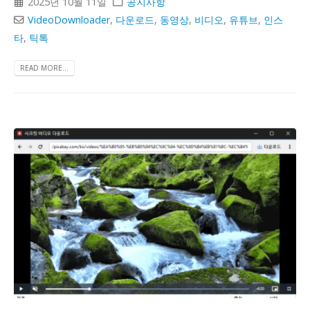
2025년 10월 11일
공지사항
VideoDownloader
,
다운로드
,
동영상
,
비디오
,
유튜브
,
인스
타
,
틱톡
READ MORE...