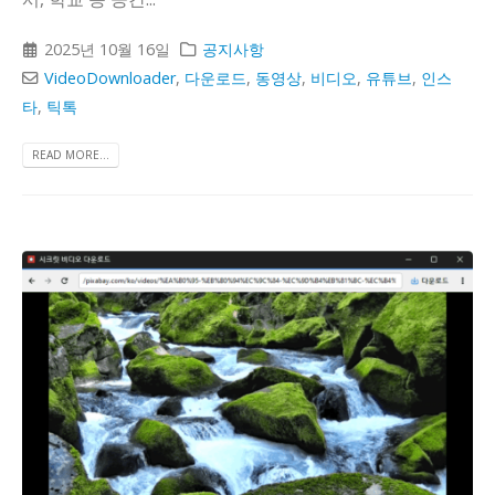
2025년 10월 16일
공지사항
VideoDownloader
,
다운로드
,
동영상
,
비디오
,
유튜브
,
인스
타
,
틱톡
READ MORE...