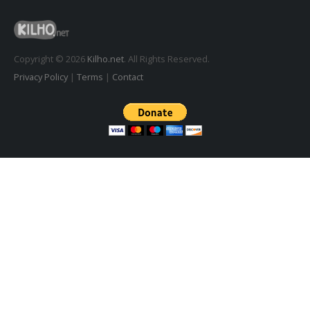
도깨비 촛불 1.6.0 업데이트
2026년 7월 23일
Copyright © 2026
Kilho.net
. All Rights Reserved.
Privacy Policy
|
Terms
|
Contact