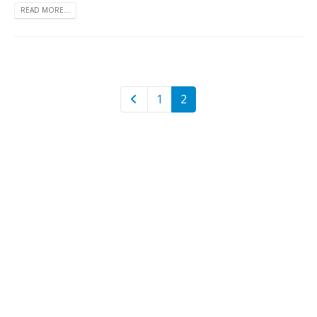
READ MORE...
1
2