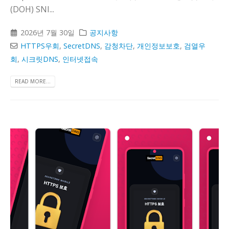
(DOH) SNI...
2026년 7월 30일
공지사항
HTTPS우회
,
SecretDNS
,
감청차단
,
개인정보보호
,
검열우
회
,
시크릿DNS
,
인터넷접속
READ MORE...