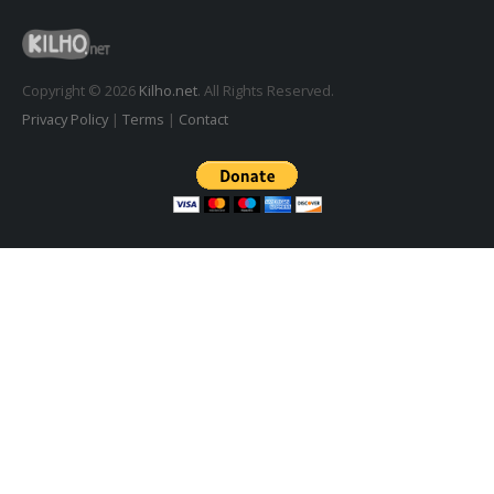
꿈의세계 1.3.0 – 꿈해몽, 꿈풀이
2026년 7월 30일
Copyright © 2026
Kilho.net
. All Rights Reserved.
Privacy Policy
|
Terms
|
Contact