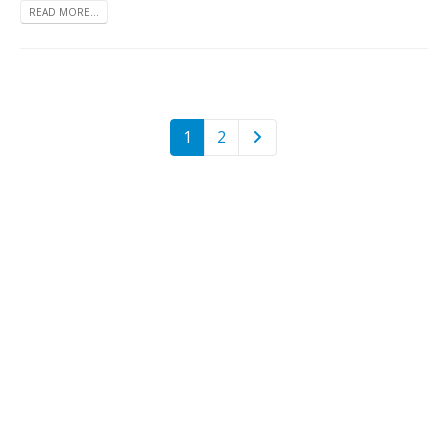
READ MORE...
1
2