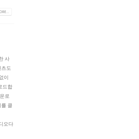
RE...
한 사
텐츠도
 없이
운로드합
다운로
여기를 클
릿비디오다