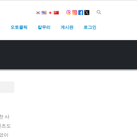
고
오토클릭
칼무리
게시판
로그인
한 사
텐츠도
 없이