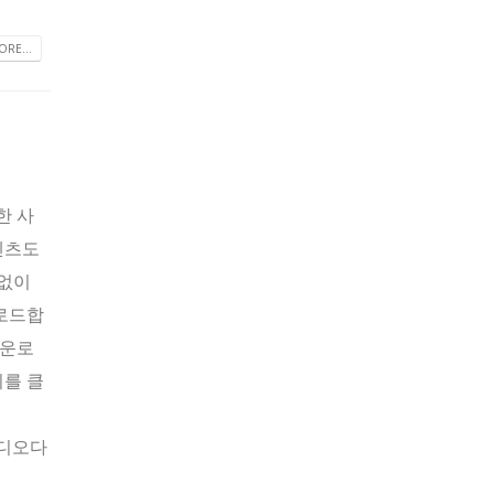
RE...
한 사
텐츠도
 없이
운로드합
다운로
여기를 클
릿비디오다