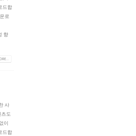
운로드합
다운로
성 향
RE...
한 사
텐츠도
 없이
운로드합