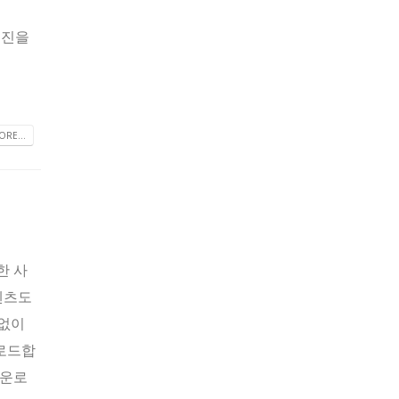
 엔진을
RE...
한 사
텐츠도
 없이
운로드합
다운로