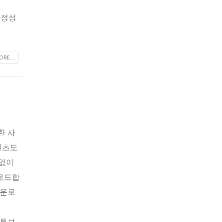
 안정성
RE...
한 사
텐츠도
 없이
운로드합
다운로
유튜브