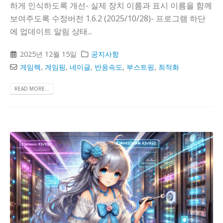
하게 인식하도록 개선- 실제 장치 이름과 표시 이름을 함께
보여주도록 수정버전 1.6.2 (2025/10/28)- 프로그램 하단
에 업데이트 알림 상태...
2025년 12월 15일
공지사항
게임렉
,
게임핑
,
네이글
,
반응속도
,
부스트핑
,
최적화
READ MORE...